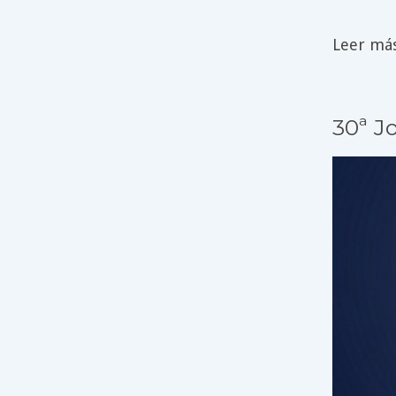
Leer más 
30ª Jo